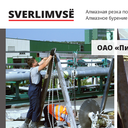
Алмазная резка п
Алмазное бурение
ОАО «П