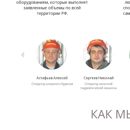
оборудованием, которые выполнят
лю
заявленные объемы по всей
сп
территории РФ.
сам
ьев Алексей
Сергеев Николай
Букина Анна
алмазного бурения
Оператор канатной
Менеджер
гидравлической машины
КАК М