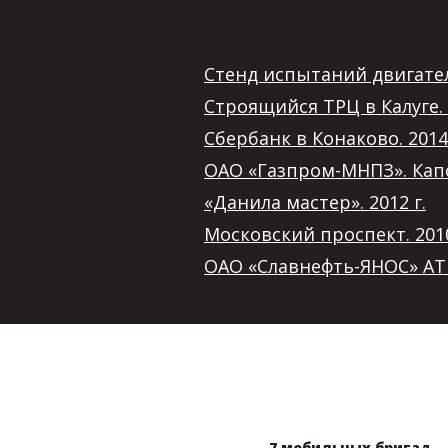
Cтенд испытаний двигателе
Строящийся ТРЦ в Калуге. 
Сбербанк в Конаково. 2014 
ОАО «Газпром-МНПЗ». Капот
«Данила мастер». 2012 г.
Московский проспект. 2010
ОАО «Славнефть-ЯНОС» АТВ 
7 мобильных бригад
,