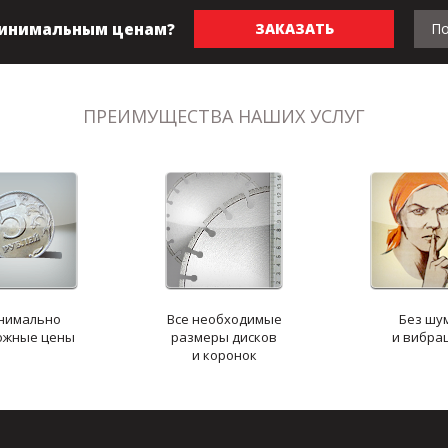
минимальным ценам?
ЗАКАЗАТЬ
По
ПРЕИМУЩЕСТВА НАШИХ УСЛУГ
нимально
Все необходимые
Без шу
ожные цены
размеры дисков
и вибра
и коронок