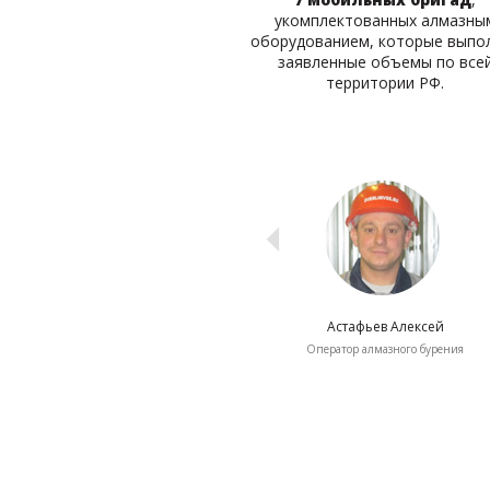
укомплектованных алмазны
оборудованием, которые выпо
заявленные объемы по все
территории РФ.
анин Сергей
Раев Вячеслав
Астафьев Алексей
Руководитель
Оператор
Оператор алмазного бурения