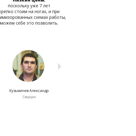
поскольку уже 7 лет
крепко стоим на ногах, и при
имизорованных схемах работы,
можем себе это позволить.
Кузьмичев Александр
Шишков Игорь
Страхов Сер
Сварщик
Водитель
Кладовщик