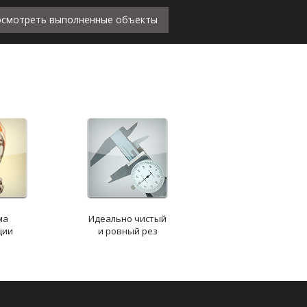
смотреть выполненные объекты
ма
Идеально чистый
ции
и ровный рез