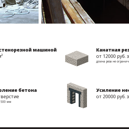
 стенорезной машиной
Канатная ре
м²
от 12000 руб. 
длина реза не ограни
рление бетона
Усиление н
отверстие
от 20000 руб. 
о 500 мм