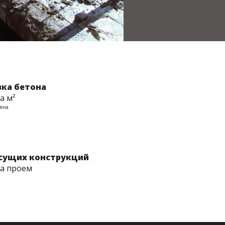
зка бетона
за м²
чена
есущих конструкций
за проем